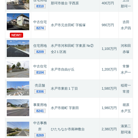
住宅用地
五台
那珂市後台 字西原
400万円
8310
那珂一
中古住宅
吉田
水戸市元吉田町 字狐塚
980万円
8274
水戸四
NEW!!
住宅用地
水戸市河和田町 字東原 №②
河和田
1,100万円
8209
全2１区画
赤塚
中古住宅
常磐
水戸市自由が丘
1,200万円
8104
水戸一
売店舗
稲荷一
水戸市東前１丁目
1,580万円
8306
常澄
事業用地
堀原
水戸市堀町 字新田
1,980万円
8241
水戸五
中古事務
湊第二
所
ひたちなか市南神敷台
2,380万円
那珂湊
8269