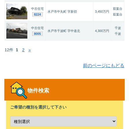
中古住宅
双葉台
水戸市中丸町 字新切
3,450万円
8224
双葉台
中古住宅
千波
水戸市千波町 字中道北
4,300万円
8005
千波
12件
1
2
»
前のページにもどる
物件検索
ご希望の種別を選択して下さい