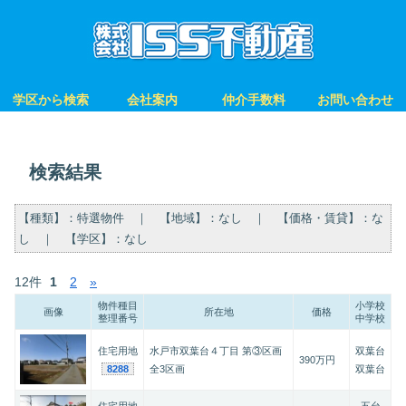
学区から検索
会社案内
仲介手数料
お問い合わせ
検索結果
【種類】：特選物件 ｜ 【地域】：なし ｜ 【価格・賃貸】：な
し ｜ 【学区】：なし
12件
1
2
»
物件種目
小学校
画像
所在地
価格
整理番号
中学校
住宅用地
水戸市双葉台４丁目 第③区画
双葉台
390万円
8288
全3区画
双葉台